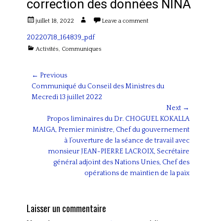
correction des données NINA
Posted
Author
juillet 18, 2022
Leave a comment
on
20220718_164839_pdf
Categories
Activités
,
Communiques
Navigation
← Previous
Previous
Communiqué du Conseil des Ministres du
de
post:
Mecredi 13 juillet 2022
l’article
Next →
Next
Propos liminaires du Dr. CHOGUEL KOKALLA
post:
MAIGA, Premier ministre, Chef du gouvernement
à l’ouverture de la séance de travail avec
monsieur JEAN-PIERRE LACROIX, Secrétaire
général adjoint des Nations Unies, Chef des
opérations de maintien de la paix
Laisser un commentaire