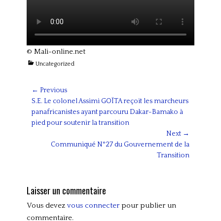
© Mali-online.net
Categories
Uncategorized
Navigation
← Previous
Previous
S.E. Le colonel Assimi GOÏTA reçoit les marcheurs
de
post:
panafricanistes ayant parcouru Dakar-Bamako à
l’article
pied pour soutenir la transition
Next →
Next
Communiqué N°27 du Gouvernement de la
post:
Transition
Laisser un commentaire
Vous devez
vous connecter
pour publier un
commentaire.