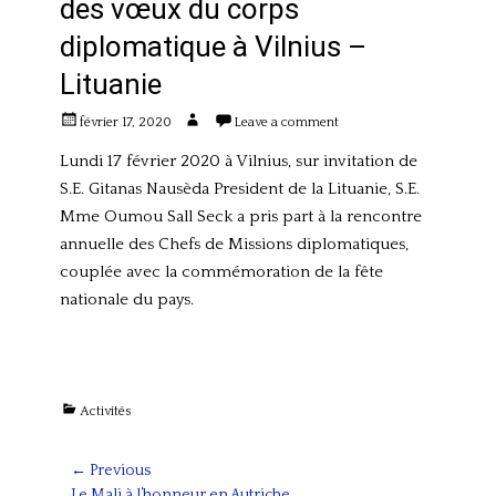
des vœux du corps
diplomatique à Vilnius –
Lituanie
Posted
Author
février 17, 2020
Leave a comment
on
Lundi 17 février 2020 à Vilnius, sur invitation de
S.E. Gitanas Nausèda President de la Lituanie, S.E.
Mme Oumou Sall Seck a pris part à la rencontre
annuelle des Chefs de Missions diplomatiques,
couplée avec la commémoration de la fête
nationale du pays.
Categories
Activités
Navigation
← Previous
Previous
Le Mali à l’honneur en Autriche