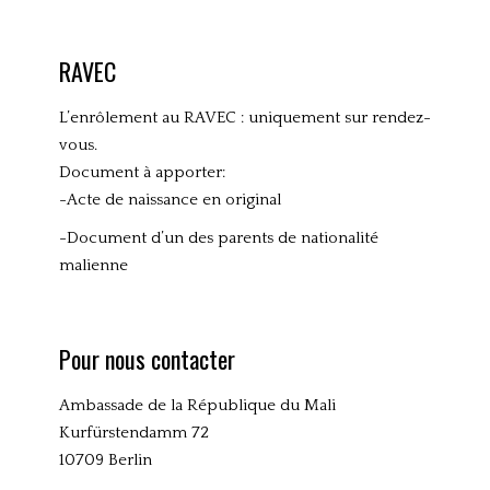
n
i
q
RAVEC
u
e
L’enrôlement au RAVEC : uniquement sur rendez-
s
vous.
Document à apporter:
-Acte de naissance en original
-Document d’un des parents de nationalité
malienne
Pour nous contacter
Ambassade de la République du Mali
Kurfürstendamm 72
10709 Berlin