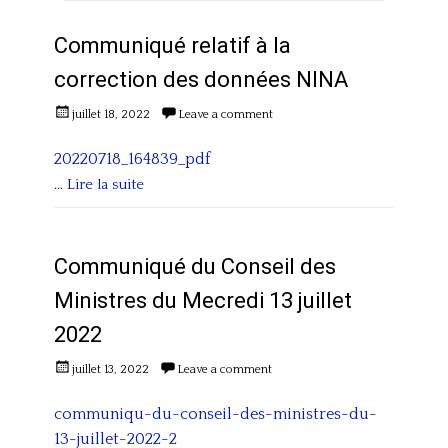
Communiqué relatif à la
correction des données NINA
Posted
juillet 18, 2022
Leave a comment
on
20220718_164839_pdf
…
Lire la suite
Categories
A
c
Communiqué du Conseil des
t
Ministres du Mecredi 13 juillet
i
2022
v
i
Posted
juillet 13, 2022
Leave a comment
t
on
é
communiqu-du-conseil-des-ministres-du-
s
13-juillet-2022-2