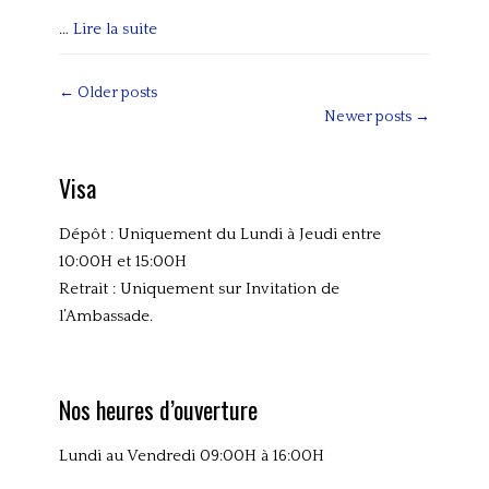
,
…
Lire la suite
C
Categories
o
A
Post
←
Older posts
m
c
navigation
Newer posts
→
m
t
u
i
n
Visa
v
i
i
q
Dépôt : Uniquement du Lundi à Jeudi entre
t
u
10:00H et 15:00H
é
e
Retrait : Uniquement sur Invitation de
s
s
l’Ambassade.
,
C
o
Nos heures d’ouverture
m
m
Lundi au Vendredi 09:00H à 16:00H
u